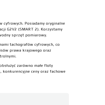
w cyfrowych. Posiadamy oryginalne
acji G2V2 (SMART 2). Korzystamy
awodny sprzęt pomiarowy.
emami tachografów cyfrowych, co
pisów prawa krajowego oraz
trolnymi.
obsłużyć zarówno małe floty
i, konkurencyjne ceny oraz fachowe