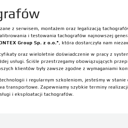
grafów
ane z serwisem, montażem oraz legalizacją tachografó
librowania i testowania tachografów najnowszej gener
ONTEX Group Sp. z o.o."
, która dostarczyła nam niez
rtyfikaty oraz wieloletnie doświadczenie w pracy z syst
żdej usługi. Ściśle przestrzegamy obowiązujących prze
naszych klientów były zawsze zgodne z wymaganiami kon
echnologii i regularnym szkoleniom, jesteśmy w stanie 
wa transportowe. Zapewniamy szybkie terminy realizacj
ługi i eksploatacji tachografów.