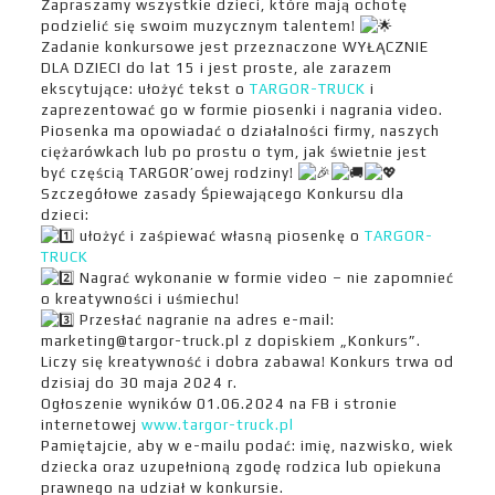
Zapraszamy wszystkie dzieci, które mają ochotę
podzielić się swoim muzycznym talentem!
Zadanie konkursowe jest przeznaczone WYŁĄCZNIE
DLA DZIECI do lat 15 i jest proste, ale zarazem
ekscytujące: ułożyć tekst o
TARGOR-TRUCK
i
zaprezentować go w formie piosenki i nagrania video.
Piosenka ma opowiadać o działalności firmy, naszych
ciężarówkach lub po prostu o tym, jak świetnie jest
być częścią TARGOR’owej rodziny!
Szczegółowe zasady Śpiewającego Konkursu dla
dzieci:
ułożyć i zaśpiewać własną piosenkę o
TARGOR-
TRUCK
Nagrać wykonanie w formie video – nie zapomnieć
o kreatywności i uśmiechu!
Przesłać nagranie na adres e-mail:
marketing@targor-truck.pl z dopiskiem „Konkurs”.
Liczy się kreatywność i dobra zabawa! Konkurs trwa od
dzisiaj do 30 maja 2024 r.
Ogłoszenie wyników 01.06.2024 na FB i stronie
internetowej
www.targor-truck.pl
Pamiętajcie, aby w e-mailu podać: imię, nazwisko, wiek
dziecka oraz uzupełnioną zgodę rodzica lub opiekuna
prawnego na udział w konkursie.