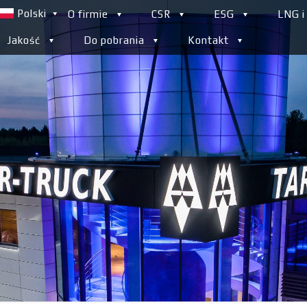
Polski
O firmie
CSR
ESG
LNG i
Jakość
Do pobrania
Kontakt