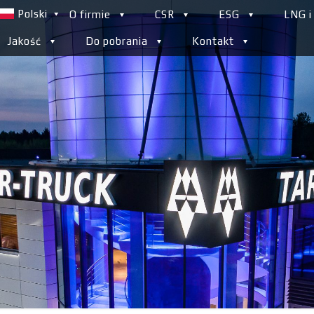
Polski
O firmie
CSR
ESG
LNG i
Jakość
Do pobrania
Kontakt