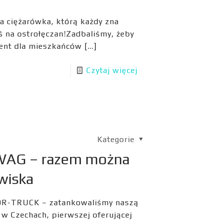
za ciężarówka, którą każdy zna
iś na ostrołęczan!Zadbaliśmy, żeby
vent dla mieszkańców
[…]
Czytaj więcej
Kategorie
AG – razem można
wiska
GOR-TRUCK – zatankowaliśmy naszą
 w Czechach, pierwszej oferującej