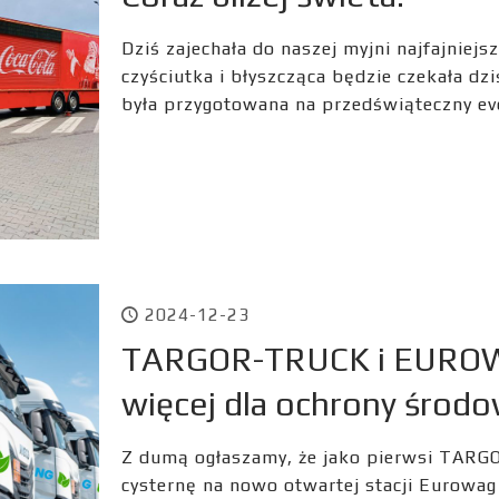
Dziś zajechała do naszej myjni najfajniejs
czyściutka i błyszcząca będzie czekała dz
była przygotowana na przedświąteczny e
2024-12-23
TARGOR-TRUCK i EUROW
więcej dla ochrony środo
Z dumą ogłaszamy, że jako pierwsi TAR
cysternę na nowo otwartej stacji Eurowag