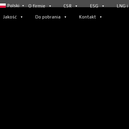
Polski
O firmie
CSR
ESG
LNG i
Jakość
Do pobrania
Kontakt