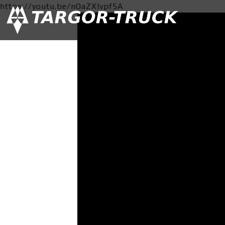
https://youtu.be/nOaZXIvpf5A