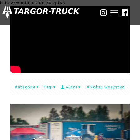
https://youtu.be/nOaZXIvpf5A
Kategorie
Tagi
Autor
Pokaż wszystko